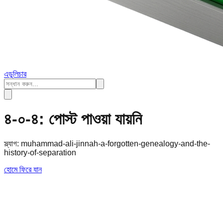
এডুলিচার
৪-০-৪: পোস্ট পাওয়া যায়নি
স্ল্যাগ:
muhammad-ali-jinnah-a-forgotten-genealogy-and-the-
history-of-separation
হোমে ফিরে যান